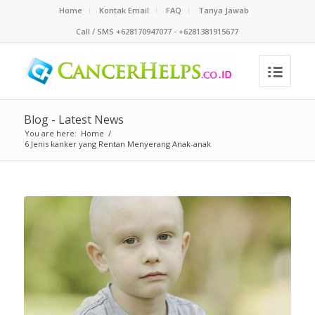
Home
Kontak Email
FAQ
Tanya Jawab
Call / SMS +628170947077 - +6281381915677
Blog - Latest News
You are here:
Home
/
6 Jenis kanker yang Rentan Menyerang Anak-anak