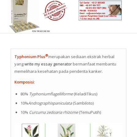
®
Typhonium Plus
merupakan sediaan ekstrak herbal
yang
write my essay generator
bermanfaat membantu
memelihara kesehatan pada penderita kanker.
Komposisi
:
80%
Typhoniumflagelliforme
(KeladiTikus)
казино Вулкан
10%
Andrographispaniculata
(Sambiloto)
10%
Curcuma zedoaria rhizome
(TemuPutih)