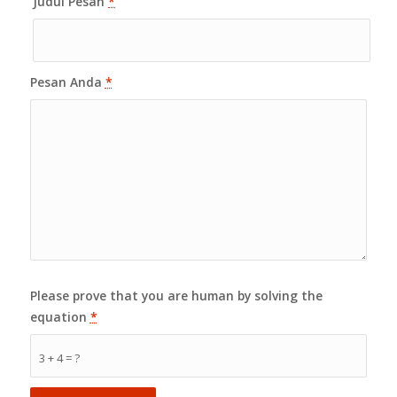
Judul Pesan
*
Pesan Anda
*
Please prove that you are human by solving the
equation
*
3 + 4 = ?