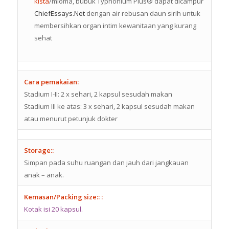
kista
/mioma, bubuk Typhonium Plus® dapat dicampur
ChiefEssays.Net
dengan air rebusan daun sirih untuk
membersihkan organ intim kewanitaan yang kurang
sehat
Cara pemakaian:
Stadium I-II: 2 x sehari, 2 kapsul sesudah makan
Stadium III ke atas: 3 x sehari, 2 kapsul sesudah makan
atau menurut petunjuk dokter
Storage::
Simpan pada suhu ruangan dan jauh dari jangkauan
anak – anak.
Kemasan/Packing size:: :
Kotak isi 20 kapsul.